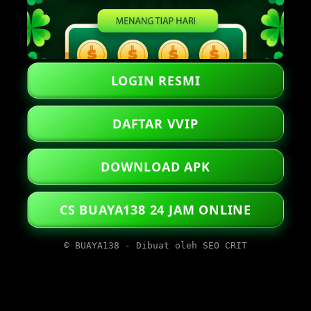
LOGIN RESMI
DAFTAR VVIP
DOWNLOAD APK
CS BUAYA138 24 JAM ONLINE
© BUAYA138 - Dibuat oleh SEO CRIT